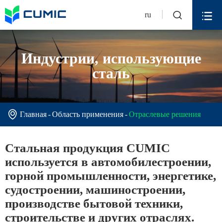


ru
Индустрии, использующие
сталь

Главная
Область применения
Отраслевые решения
Стальная продукция CUMIC
используется в автомобилестроении,
горной промышленности, энергетике,
судостроении, машиностроении,
производстве бытовой техники,
строительстве и других отраслях.