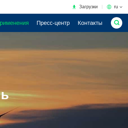

Загрузки

ru

применения
Пресс-центр
Контакты
ль