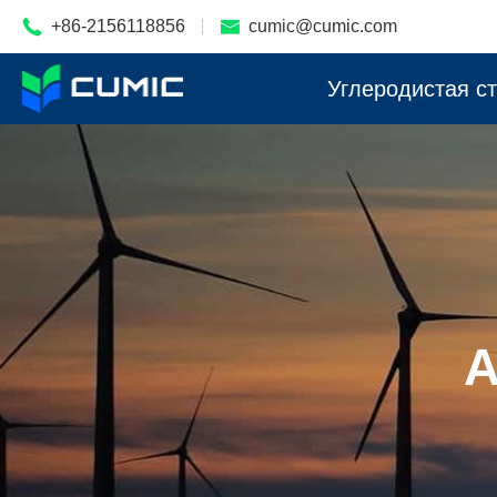

+86-2156118856

cumic@cumic.com
Углеродистая с
А