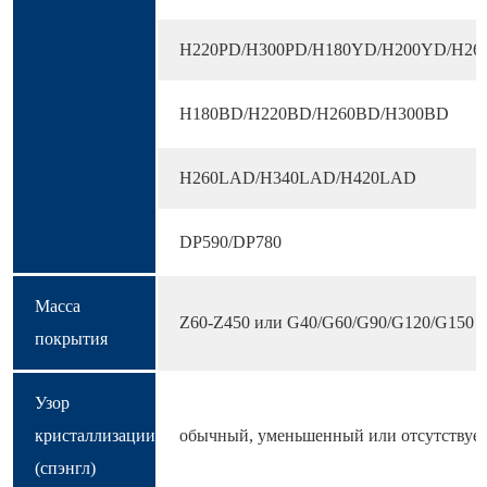
H220PD/H300PD/H180YD/H200YD/H26
H180BD/H220BD/H260BD/H300BD
H260LAD/H340LAD/H420LAD
DP590/DP780
Масса
Z60-Z450 или G40/G60/G90/G120/G150
покрытия
Узор
кристаллизации
обычный, уменьшенный или отсутствуе
(спэнгл)