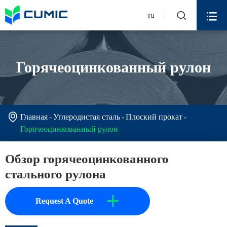


ru
Горячеоцинкованный рулон

Главная
Углеродистая сталь
Плоский прокат
Горячеоцинкованный рулон
Обзор горячеоцинкованного
стального рулона
+
Request A Quote