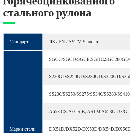
горячеоцинкованного
стального рулона
Стандарт
JIS / EN / ASTM Standard
SGCC/SGCD/SGCE,SGHC,SGC280GD/SG
S220GD/S250GD/S280GD/S320GD/S350
SS230/SS250/SS275/SS340/SS380/SS410/
A653 CS-A/ CS-B, ASTM A653Gr.33/Gr.37/
Марки стали
DX51D/DX52D/DX53D/DX54D/DX56D e