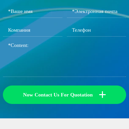
+
Now Contact Us For Quotation