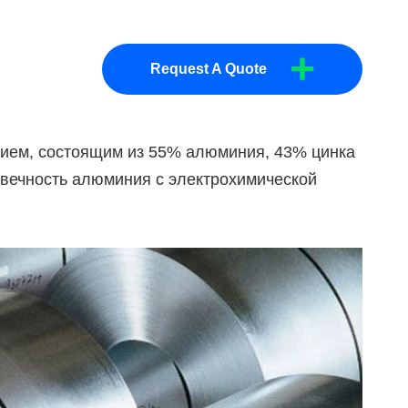
+
Request A Quote
тием, состоящим из 55% алюминия, 43% цинка
овечность алюминия с электрохимической