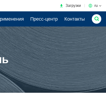

Загрузки

ru

применения
Пресс-центр
Контакты
ль