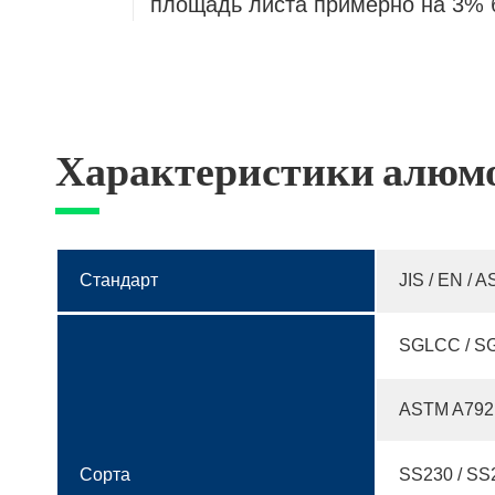
площадь листа примерно на 3% б
Характеристики алюм
Стандарт
JIS / EN / 
SGLCC / SG
ASTM A792M
Сорта
SS230 / SS