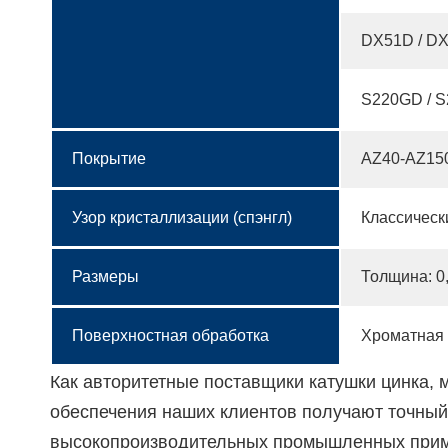
DX51D / D
S220GD / S
Покрытие
AZ40-AZ15
Узор кристаллизации (спэнгл)
Классическ
Размеры
Толщина: 0
Поверхностная обработка
Хроматная 
Как авторитетные поставщики катушки цинка,
обеспечения наших клиентов получают точны
высокопроизводительных промышленных прим