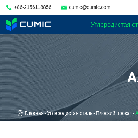

+86-2156118856

cumic@cumic.com
Углеродистая с
А

Главная
Углеродистая сталь
Плоский прокат
А