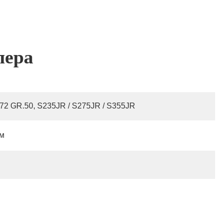
лера
572 GR.50, S235JR / S275JR / S355JR
мм