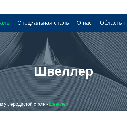
таль
Специальная сталь
О нас
Область 
Швеллер
з углеродистой стали
Швеллер