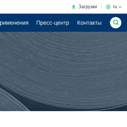

Загрузки

ru

применения
Пресс-центр
Контакты