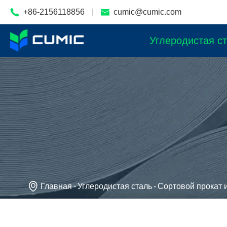

+86-2156118856

cumic@cumic.com
Углеродистая с

Главная
Углеродистая сталь
Сортовой прокат и