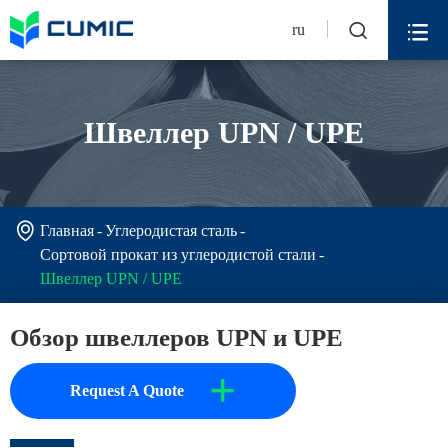


ru
Швеллер UPN / UPE

Главная
Углеродистая сталь
Сортовой прокат из углеродистой стали
Швеллер UPN / UPE
Обзор швеллеров UPN и UPE
+
Request A Quote