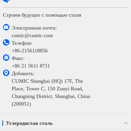
Строим будущее с помощью стали

Электронная почта:
cumic@cumic.com

Телефон:
+86-2156118856

Факс:
+86 21 5611 8711

Добавить:
CUMIC Shanghai (HQ) 17F, The
Place, Tower C, 150 Zunyi Road,
Changning District, Shanghai, China
(200051)
Углеродистая сталь