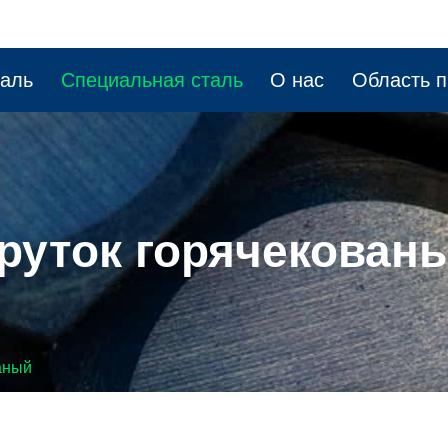
таль
Специальная сталь
О нас
Область 
руток горячекован
аный