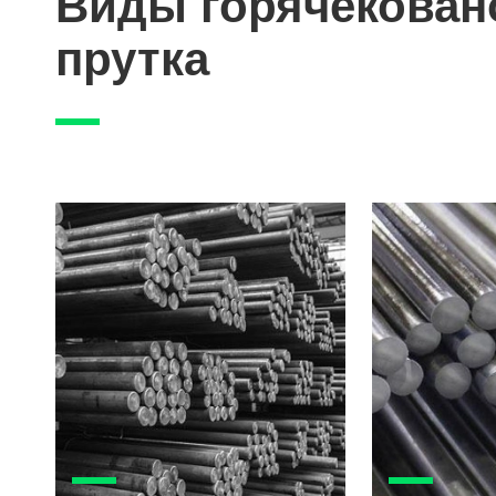
Виды горячекован
прутка