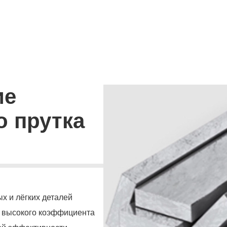
ие
о прутка
х и лёгких деталей
ю высокого коэффициента