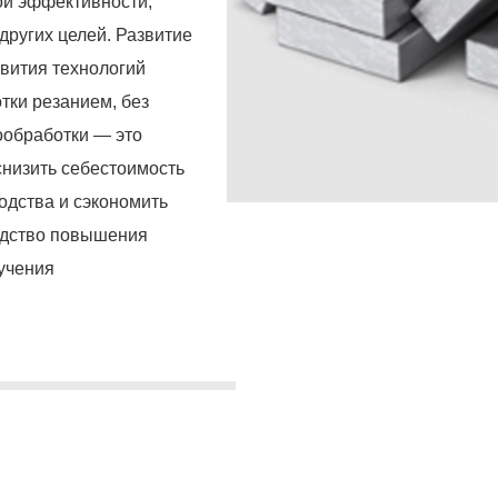
ой эффективности,
других целей. Развитие
звития технологий
тки резанием, без
ообработки — это
низить себестоимость
одства и сэкономить
едство повышения
лучения