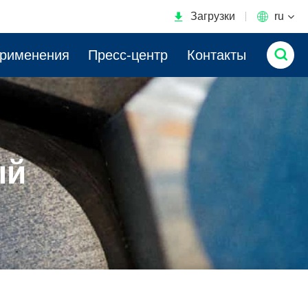

Загрузки

ru

применения
Пресс-центр
Контакты
ый