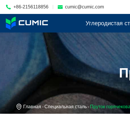

+86-2156118856

cumic@cumic.com
Углеродистая с
П

Главная
Специальная сталь
Пруток горячеков