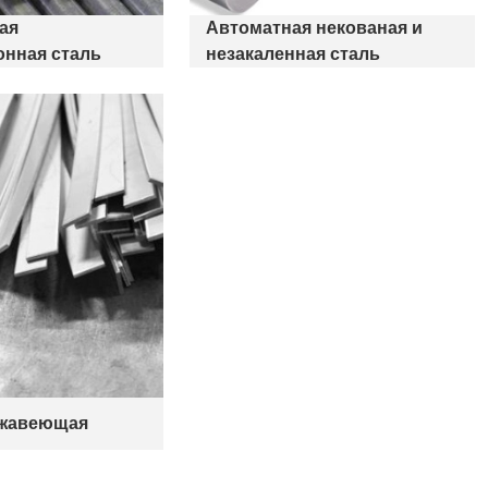
ая
Автоматная некованая и
онная сталь
незакаленная сталь
ржавеющая