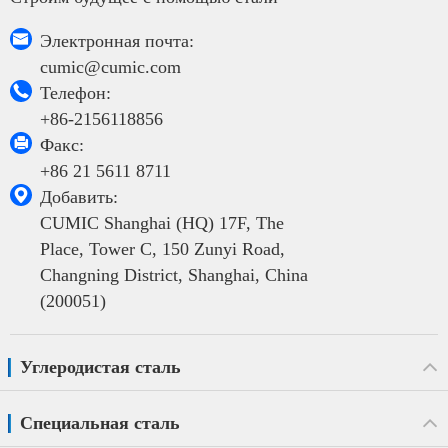

Электронная почта:
cumic@cumic.com

Телефон:
+86-2156118856

Факс:
+86 21 5611 8711

Добавить:
CUMIC Shanghai (HQ) 17F, The
Place, Tower C, 150 Zunyi Road,
Changning District, Shanghai, China
(200051)
Углеродистая сталь
Специальная сталь