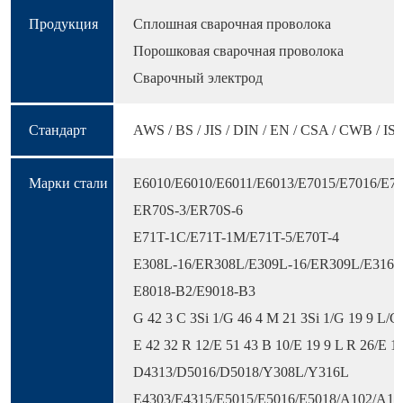
Продукция
Сплошная сварочная проволока
Порошковая сварочная проволока
Сварочный электрод
Стандарт
AWS / BS / JIS / DIN / EN / CSA / CWB / IS
Марки стали
E6010/E6010/E6011/E6013/E7015/E7016/E7
ER70S-3/ER70S-6
E71T-1C/E71T-1M/E71T-5/E70T-4
E308L-16/ER308L/E309L-16/ER309L/E316L
E8018-B2/E9018-B3
G 42 3 C 3Si 1/G 46 4 M 21 3Si 1/G 19 9 L/G
E 42 32 R 12/E 51 43 B 10/E 19 9 L R 26/E 1
D4313/D5016/D5018/Y308L/Y316L
E4303/E4315/E5015/E5016/E5018/A102/A13