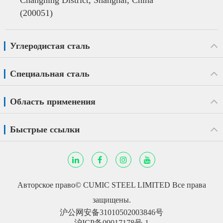
(200051)
Углеродистая сталь
Специальная сталь
Область применения
Быстрые ссылки
Авторское право©
CUMIC STEEL LIMITED
Все права
защищены.
沪公网安备31010502003846号
沪ICP备09017178号-1