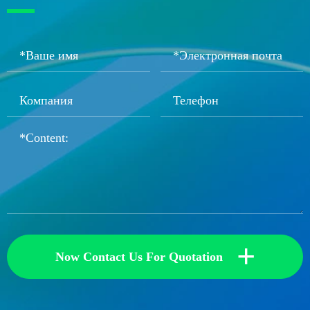
+
Now Contact Us For Quotation