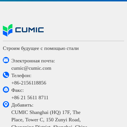
Строим будущее с помощью стали

Электронная почта:
cumic@cumic.com

Телефон:
+86-2156118856

Факс:
+86 21 5611 8711

Добавить:
CUMIC Shanghai (HQ) 17F, The
Place, Tower C, 150 Zunyi Road,
Changning District, Shanghai, China