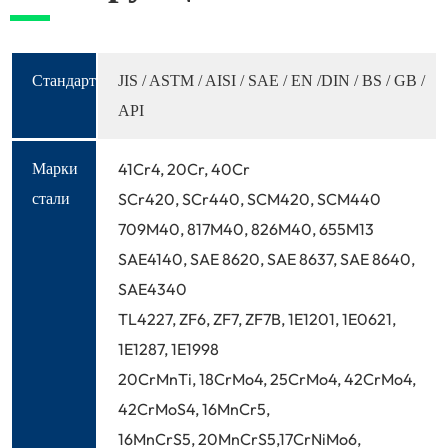
Стандарт
JIS / ASTM / AISI / SAE / EN /DIN / BS / GB /
API
41Cr4, 20Cr, 40Cr
Марки
SCr420, SCr440, SCM420, SCM440
стали
709M40, 817M40, 826M40, 655M13
SAE4140, SAE 8620, SAE 8637, SAE 8640,
SAE4340
TL4227, ZF6, ZF7, ZF7B, 1E1201, 1E0621,
1E1287, 1E1998
20CrMnTi, 18CrMo4, 25CrMo4, 42CrMo4,
42CrMoS4, 16MnCr5,
16MnCrS5, 20MnCrS5,17CrNiMo6,