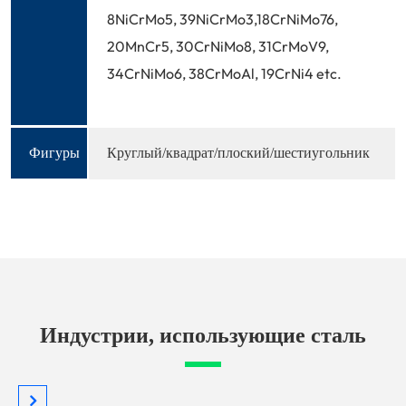
8NiCrMo5, 39NiCrMo3,18CrNiMo76,
20MnCr5, 30CrNiMo8, 31CrMoV9,
34CrNiMo6, 38CrMoAl, 19CrNi4 etc.
Фигуры
Круглый/квадрат/плоский/шестиугольник
Индустрии, использующие сталь