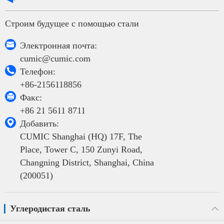
Строим будущее с помощью стали

Электронная почта:
cumic@cumic.com

Телефон:
+86-2156118856

Факс:
+86 21 5611 8711

Добавить:
CUMIC Shanghai (HQ) 17F, The
Place, Tower C, 150 Zunyi Road,
Changning District, Shanghai, China
(200051)
Углеродистая сталь