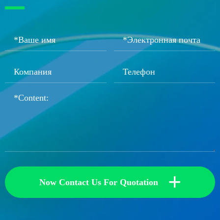
+
Now Contact Us For Quotation