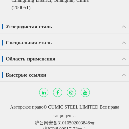
Changning District, Shanghai, China
(200051)
Углеродистая сталь
Специальная сталь
Область применения
Быстрые ссылки
Авторское право©
CUMIC STEEL LIMITED
Все права
защищены.
沪公网安备31010502003846号
沪ICP备09017178号-1