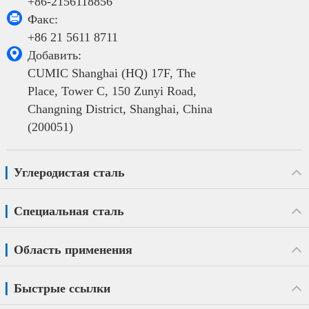
+86-2156118856

Факс:
+86 21 5611 8711

Добавить:
CUMIC Shanghai (HQ) 17F, The
Place, Tower C, 150 Zunyi Road,
Changning District, Shanghai, China
(200051)
Углеродистая сталь
Специальная сталь
Область применения
Быстрые ссылки