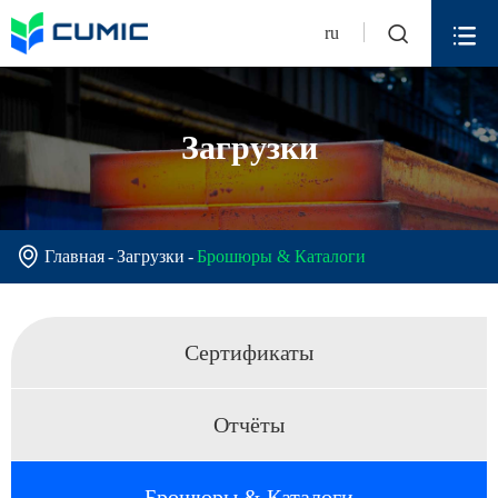


ru
Загрузки

Главная
Загрузки
Брошюры & Каталоги
Сертификаты
Отчёты
Брошюры & Каталоги