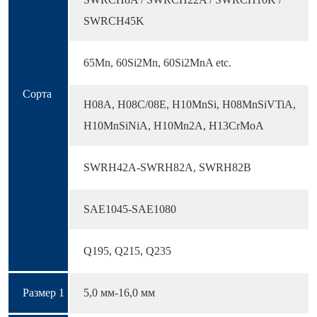
SWRCH45K
65Mn, 60Si2Mn, 60Si2MnA etc.
Сорта
H08A, H08C/08E, H10MnSi, H08MnSiVTiA,
H10MnSiNiA, H10Mn2A, H13CrMoA
SWRH42A-SWRH82A, SWRH82B
SAE1045-SAE1080
Q195, Q215, Q235
Размер 1
5,0 мм-16,0 мм