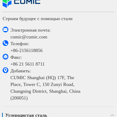
Строим будущее с помощью стали

Электронная почта:
cumic@cumic.com

Телефон:
+86-2156118856

Факс:
+86 21 5611 8711

Добавить:
CUMIC Shanghai (HQ) 17F, The
Place, Tower C, 150 Zunyi Road,
Changning District, Shanghai, China
(200051)
Углеродистая сталь