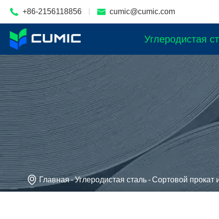

+86-2156118856

cumic@cumic.com
Углеродистая с

Главная
Углеродистая сталь
Сортовой прокат и