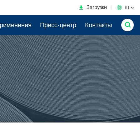

Загрузки

ru

применения
Пресс-центр
Контакты