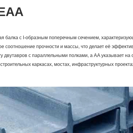
PEAA
ая балка с I-образным поперечным сечением, характеризу
ое соотношение прочности и массы, что делает её эффекти
ту двутавров с параллельными полками, а AA указывает на 
 строительных каркасах, мостах, инфраструктурных проект