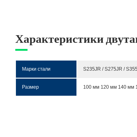
Характеристики двута
Марки стали
S235JR / S275JR / S35
Размер
100 мм 120 мм 140 мм 