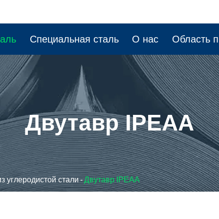
таль
Специальная сталь
О нас
Область 
Двутавр IPEAA
з углеродистой стали
Двутавр IPEAA