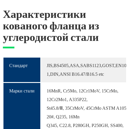
Характеристики
кованого фланца из
углеродистой стали
Стандарт
JIS,BS4505,ASA,SABS1123,GOST,EN109
1,DIN,ANSI B16.47/B16.5 etc
Марки стали
16MnR, Cr5Mo, 12Cr1MoV, 15CrMo,
12Cr2Mo1, A335P22,
St45.8/Ⅲ, 35CrMoV, 45CrMo ASTM A105,
20#, Q235, 16Mn
Q345, C22.8, P280GH, P250GH, SS400,