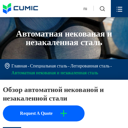


ru
Автоматная некованая и
незакаленная сталь

Главная
Специальная сталь
Легированная сталь
Автоматная некованая и незакаленная сталь
Обзор автоматной некованой и
незакаленной стали
+
Request A Quote