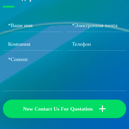
+
Now Contact Us For Quotation