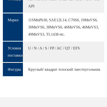
API
Марки
11SMnPb30, SAE12L14, C70S6, 19MnVS6,
30MnVS6, 38MnVS6, 46MnVS6, 46MnVS3,
49MnVS3, TL1438 etc.
Условия
U / N / A / S / FP / AC / QT / EFS
поставки
Фигуры
Круглый/ квадрат /плоский /шестиугольник