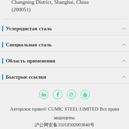
Changning District, Shanghai, China
(200051)
Углеродистая сталь
Специальная сталь
Область применения
Быстрые ссылки
Авторское право©
CUMIC STEEL LIMITED
Все права
защищены.
沪公网安备31010502003846号